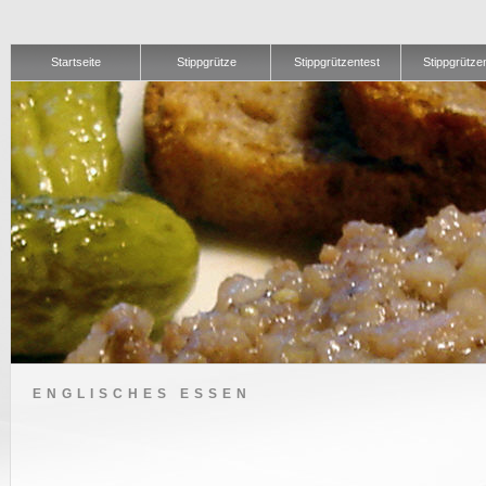
Startseite
Stippgrütze
Stippgrützentest
Stippgrütze
ENGLISCHES ESSEN